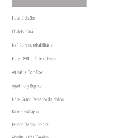
Hotel Srdiečko
Chalets Jasná
NsP Bojnice, rehabilitácia
Hotel OVRUČ, Štrbské Pleso
Art Kaštiel Tomášov
Apartmány Bojnice
Hotel Grand Demänovská dolina
Kúpele Podhájska
Penzión Thermal Bojnice
Afrodita, Kaštieľ Čereňany