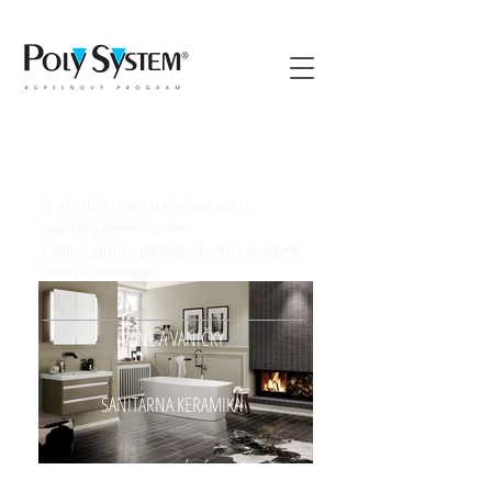
KÚPEĽNE
Už viac ako 21 rokov realizujeme krásne,
praktické a kvalitné kúpeľne.
Pozrite si galérie s ponukou vybavenia do kúpeľní
alebo nás kontaktujte.
VANE A VANIČKY
SANITÁRNA KERAMIKA
SPRCHOVÉ KÚTY