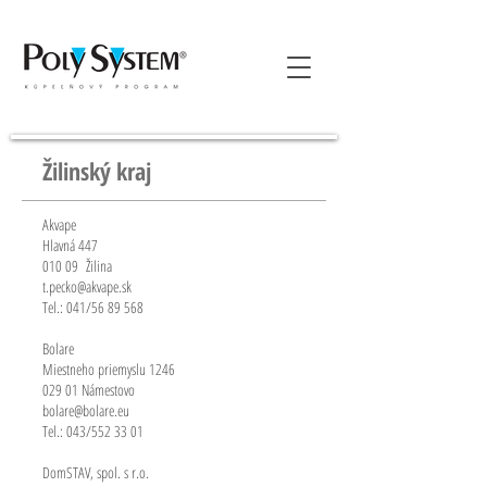
Žilinský kraj
Akvape
Hlavná 447
010 09 Žilina
t.pecko@akvape.sk
Tel.: 041/56 89 568
Bolare
Miestneho priemyslu 1246
029 01 Námestovo
bolare@bolare.eu
Tel.: 043/552 33 01
DomSTAV, spol. s r.o.