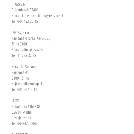
J. Kačku 6
Ružomberok 03401
E-mail:
kupelnove.studio@grenstave.sk
Tel:
044 432 26 15
INSTAV, s.r.o.
Kamenná 4 (areál KINEKUSu)
Žilina 01001
E-mail:
zilina@instav.sk
Tel:
41 723 32 78
Keramika Soukup
Kamenná 45
01001 Žilina
za@keramikasoukup.sk
Tel:
041 507 3011
LUXEL
Robotnícka 4465/30
036 01 Martin
luxel@luxel.sk
Tel: 043/422 0047