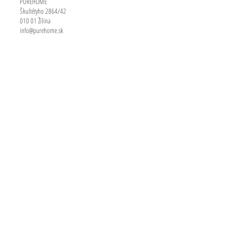
PUREHOME
Škultétyho 2864/42
010 01 Žilina
info@purehome.sk
OKER
Kollárova 90
Martin 03601
E-mail:
oker-mt@oker.sk
Tel:
043 423 82 10
Štefan Ratkoš - UNIMIX
Vyšné Fabriky 45
Liptovský Hrádok 03301
E-mail:
studio@unimix.sk
Tel:
0911 927 758
TECHNOTHERM, s.r.o
U Ševca 220
Čadca 02201
E-mail:
stavebniny@technotherm.sk
Tel:
041 420 41 30
UNITHERM spol. s r.o.