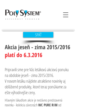
SPÄŤ
Akcia jeseň - zima 2015/2016
platí do 6.3.2016
Pripravili sme pre Vás letákovú akciovú ponuku
na obdobie jeseň - zima 2015/2016.
V novom letáku nájdete atraktívne novinky aj
obľúbené produkty, ktoré teraz ponúkame za
ešte výhodnejšie ceny.
Hlavným lákadlom akcie je nedávno predstavená
novinka - kolekcia závesných
WC PURE RIM
od