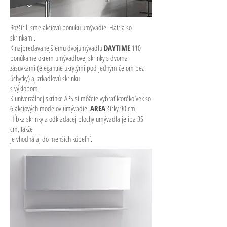
Rozšírili sme akciovú ponuku umývadiel Hatria so
skrinkami.
K najpredávanejšiemu dvojumývadlu
DAYTIME
110
ponúkame okrem umývadlovej skrinky s dvoma
zásuvkami (elegantne ukrytými pod jedným čelom bez
úchytky) aj zrkadlovú skrinku
s výklopom.
K univerzálnej skrinke APS si môžete vybrať ktorékoľvek so
6 akciových modelov umývadiel
AREA
šírky 90 cm.
Hĺbka skrinky a odkladacej plochy umývadla je iba 35
cm, takže
je vhodná aj do menších kúpeľní.