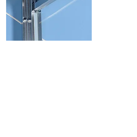
K štvorcovej zástene s rohovým vstupom a k štvrťkruhovej
ponúkame v akcii populárne
vaničky AURA a SERA z
liateho mramoru
. K obdĺžnikovým vaničkám
KARIA
v 6 rozmeroch sú v ponuke posuvné dvere, ktoré možno
použiť samostatne (do niky), alebo doplniť bočnou stenou
a vytvoriť tak rohovú zástenu.