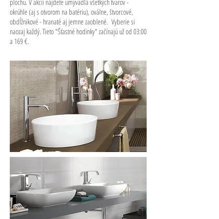
plochu. V akcii nájdete umývadlá všetkých tvarov -
okrúhle (aj s otvorom na batériu), oválne, štvorcové,
obdĺžnikové - hranaté aj jemne zaoblené. Vyberie si
naozaj každý.
Tieto "Šťastné hodinky" začínajú už od 03:00
a 169 €.