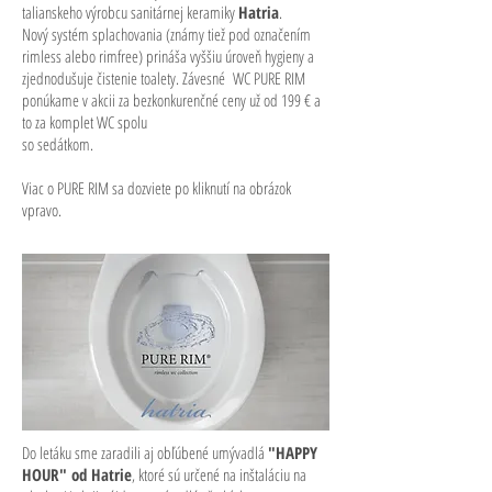
talianskeho výrobcu sanitárnej keramiky
Hatria
.
Nový systém splachovania (známy tiež pod označením
rimless alebo rimfree) prináša vyššiu úroveň hygieny a
zjednodušuje čistenie toalety. Závesné WC PURE RIM
ponúkame v akcii za bezkonkurenčné ceny už od 199 € a
to za komplet WC spolu
so sedátkom.
Viac o PURE RIM sa dozviete po kliknutí na obrázok
vpravo.
Do letáku sme zaradili aj obľúbené umývadlá
"HAPPY
HOUR" od Hatrie
, ktoré sú určené na inštaláciu na